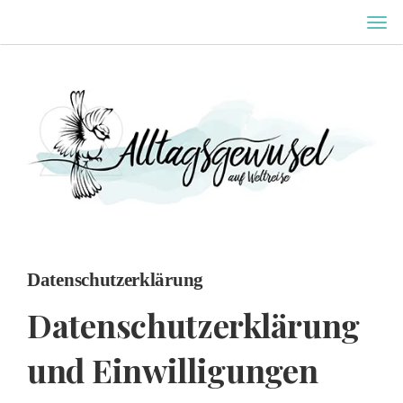
Erfahre mehr
MEN
OK, DANKE
EIN-
ODE
AUS
Datenschutzerklärung
Datenschutzerklärung
und Einwilligungen