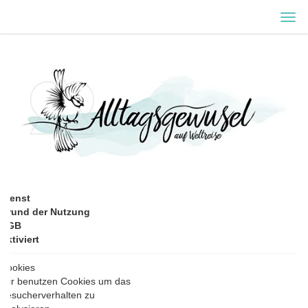
MEN
EIN-
ODE
AUS
Dienst
Grund der Nutzung
AGB
Aktiviert
Cookies
Wir benutzen Cookies um das
Besucherverhalten zu