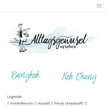
Erfahre mehr
MEN
OK, DANKE
EIN-
ODE
AUS
Legende:
Hotel/Resort/
Hostel/
Privat Unterkunft/