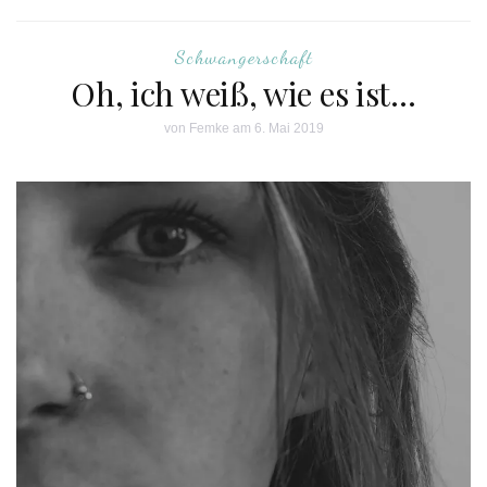
Schwangerschaft
Oh, ich weiß, wie es ist…
von
Femke
am 6. Mai 2019