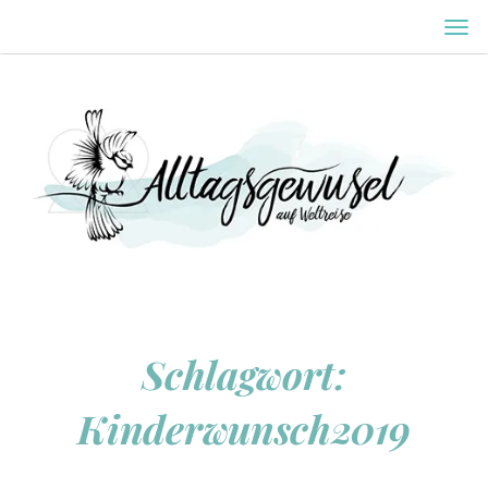
MEN
EIN-
ODE
AUS
Schlagwort:
Kinderwunsch2019