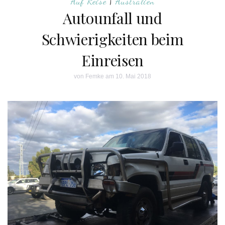
Auf Reise
|
Australien
Autounfall und
Schwierigkeiten beim
Einreisen
von
Femke
am 10. Mai 2018